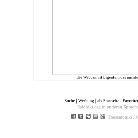
Die Webcam ist Eigentum des nachfo
|
|
|
Suche
Werbung
als Startseite
Favorite
Saloniki.org in anderen Sprach
Thessaloniki /