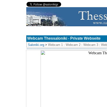
Webcam Thessaloniki - Private Webseite
Saloniki.org
>
Webcam 1
:
Webcam 2
:
Webcam 3
:
Web